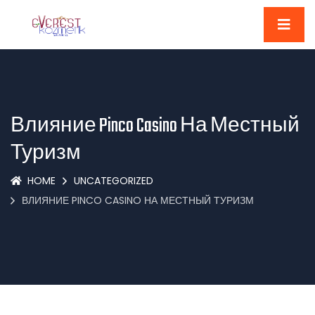
Влияние Pinco Casino На Местный
Туризм
HOME
UNCATEGORIZED
ВЛИЯНИЕ PINCO CASINO НА МЕСТНЫЙ ТУРИЗМ