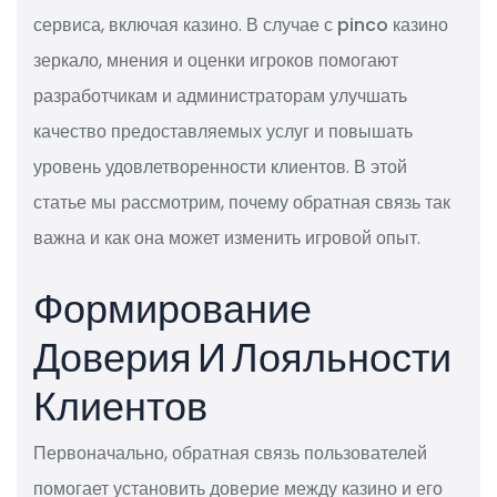
сервиса, включая казино. В случае с
pinco казино
зеркало
, мнения и оценки игроков помогают
разработчикам и администраторам улучшать
качество предоставляемых услуг и повышать
уровень удовлетворенности клиентов. В этой
статье мы рассмотрим, почему обратная связь так
важна и как она может изменить игровой опыт.
Формирование
Доверия И Лояльности
Клиентов
Первоначально, обратная связь пользователей
помогает установить доверие между казино и его