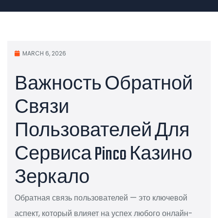
MARCH 6, 2026
Важность Обратной
Связи
Пользователей Для
Сервиса Pinco Казино
Зеркало
Обратная связь пользователей — это ключевой
аспект, который влияет на успех любого онлайн-