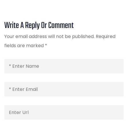
Write A Reply Or Comment
Your email address will not be published.
Required
fields are marked
*