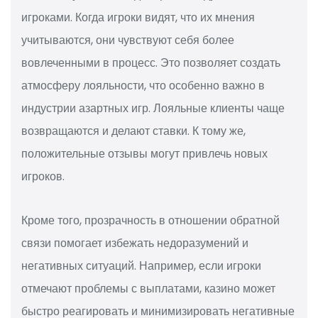
игроками. Когда игроки видят, что их мнения
учитываются, они чувствуют себя более
вовлеченными в процесс. Это позволяет создать
атмосферу лояльности, что особенно важно в
индустрии азартных игр. Лояльные клиенты чаще
возвращаются и делают ставки. К тому же,
положительные отзывы могут привлечь новых
игроков.
Кроме того, прозрачность в отношении обратной
связи помогает избежать недоразумений и
негативных ситуаций. Например, если игроки
отмечают проблемы с выплатами, казино может
быстро реагировать и минимизировать негативные