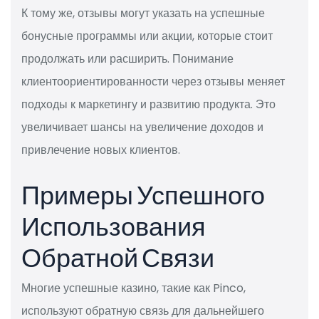
К тому же, отзывы могут указать на успешные
бонусные программы или акции, которые стоит
продолжать или расширить. Понимание
клиентоориентированности через отзывы меняет
подходы к маркетингу и развитию продукта. Это
увеличивает шансы на увеличение доходов и
привлечение новых клиентов.
Примеры Успешного
Использования
Обратной Связи
Многие успешные казино, такие как Pinco,
используют обратную связь для дальнейшего