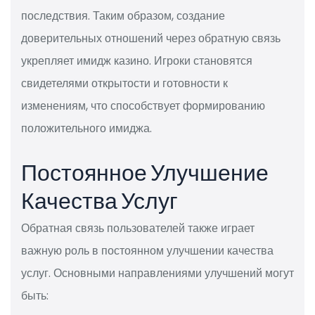
последствия. Таким образом, создание
доверительных отношений через обратную связь
укрепляет имидж казино. Игроки становятся
свидетелями открытости и готовности к
изменениям, что способствует формированию
положительного имиджа.
Постоянное Улучшение
Качества Услуг
Обратная связь пользователей также играет
важную роль в постоянном улучшении качества
услуг. Основными направлениями улучшений могут
быть: