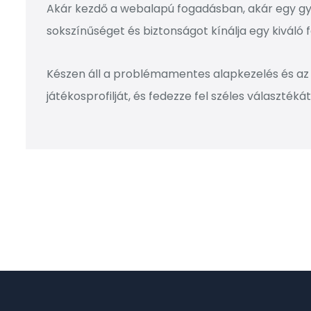
Akár kezdő a webalapú fogadásban, akár egy gya
sokszínűséget és biztonságot kínálja egy kiváló 
Készen áll a problémamentes alapkezelés és az 
játékosprofilját, és fedezze fel széles választ