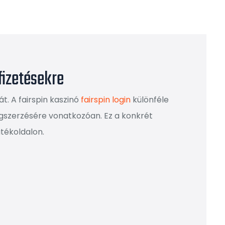
fizetésekre
t. A fairspin kaszinó
fairspin login
különféle
egszerzésére vonatkozóan. Ez a konkrét
tékoldalon.