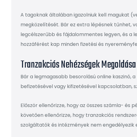
A tagoknak általában igazolniuk kell magukat (ve
megközelítését. Bár ez extra lépésnek tűnhet, va
legcélszerűbb és fájdalommentes legyen, és a le
hozzáférést kap minden fizetési és nyereményfe
Tranzakciós Nehézségek Megoldása
Bár a legmagasabb besorolású online kaszinó, a 
befizetésével vagy kifizetésével kapcsolatban,
Először ellenőrizze, hogy az összes számla- és p
követően ellenőrizze, hogy tranzakciós rendszer
szolgáltatók és intézmények nem engedélyezik e