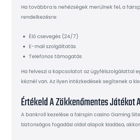
Ha továbbra is nehézségek merülnek fel, a fairs
rendelkezésre:
Élő csevegés (24/7)
E-mail szolgáltatás
Telefonos támogatás
Ha felveszi a kapcsolatot az ügyfélszolgálattal 
kéznél van. Az ilyen intézkedések segítenek a 
Értékeld A Zökkenőmentes Játékot A
A bankroll kezelése a fairspin casino Gaming Si
biztonságos fogadási oldal alapok kiadása, akkor