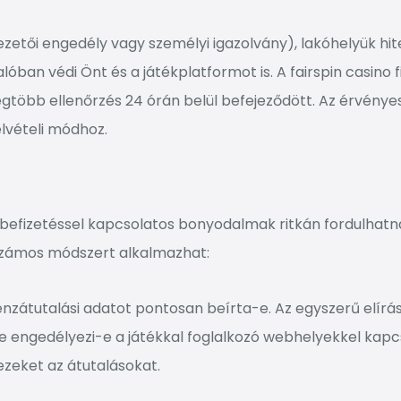
zetői engedély vagy személyi igazolvány), lakóhelyük hite
lóban védi Önt és a játékplatformot is. A fairspin casino 
gtöbb ellenőrzés 24 órán belül befejeződött. Az érvényes
lvételi módhoz.
befizetéssel kapcsolatos bonyodalmak ritkán fordulhatna
 számos módszert alkalmazhat:
énzátutalási adatot pontosan beírta-e. Az egyszerű elírá
e engedélyezi-e a játékkal foglalkozó webhelyekkel kapcs
zeket az átutalásokat.