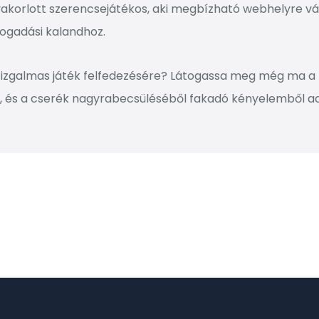
korlott szerencsejátékos, aki megbízható webhelyre vágyi
fogadási kalandhoz.
izgalmas játék felfedezésére? Látogassa meg még ma a f
ékát, és a cserék nagyrabecsüléséből fakadó kényelemből