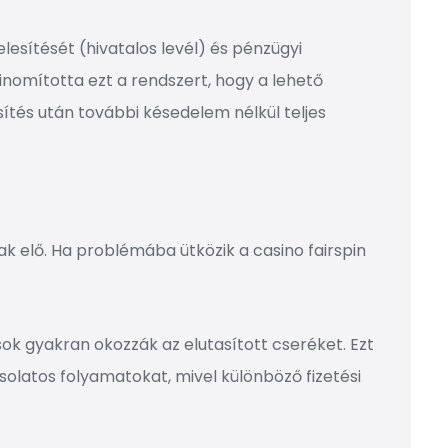
lesítését (hivatalos levél) és pénzügyi
finomította ezt a rendszert, hogy a lehető
ítés után további késedelem nélkül teljes
k elő. Ha problémába ütközik a casino fairspin
sok gyakran okozzák az elutasított cseréket. Ezt
olatos folyamatokat, mivel különböző fizetési