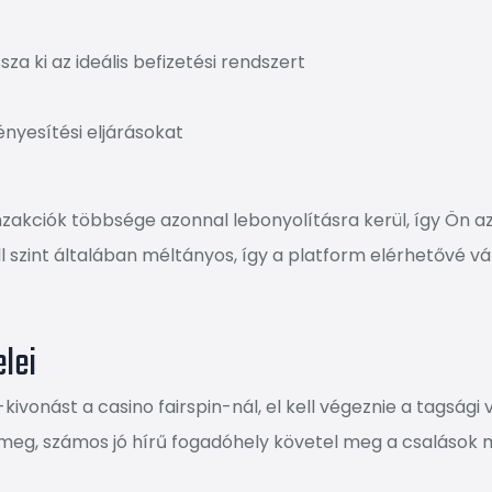
sza ki az ideális befizetési rendszert
ényesítési eljárásokat
nzakciók többsége azonnal lebonyolításra kerül, így Ön a
 szint általában méltányos, így a platform elérhetővé vál
elei
kivonást a casino fairspin-nál, el kell végeznie a tagsági 
ek meg, számos jó hírű fogadóhely követel meg a csalások