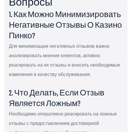
Вопросы
1. Как Можно Минимизировать
Негативные Отзывы О Казино
Пинко?
Для минимизации негативных отзывов важно
анализировать мнение клиентов, активно
реагировать на их отзывы и вносить необходимые
изменения в качеству обслуживания.
2. Что Делать, Если Отзыв
Является Ложным?
Необходимо оперативно реагировать на ложные
отзывы с предоставлением достоверной