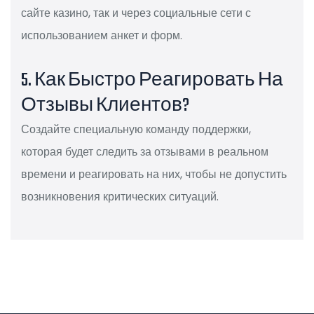
сайте казино, так и через социальные сети с
использованием анкет и форм.
5. Как Быстро Реагировать На
Отзывы Клиентов?
Создайте специальную команду поддержки,
которая будет следить за отзывами в реальном
времени и реагировать на них, чтобы не допустить
возникновения критических ситуаций.