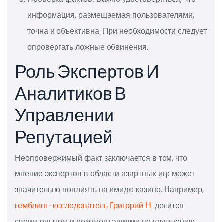
информация, размещаемая пользователями,
точна и объективна. При необходимости следует
опровергать ложные обвинения.
Роль Экспертов И
Аналитиков В
Управлении
Репутацией
Неопровержимый факт заключается в том, что
мнение экспертов в области азартных игр может
значительно повлиять на имидж казино. Например,
гемблинг-исследователь Григорий Н.
делится
своим опытом и рекомендациями по улучшению