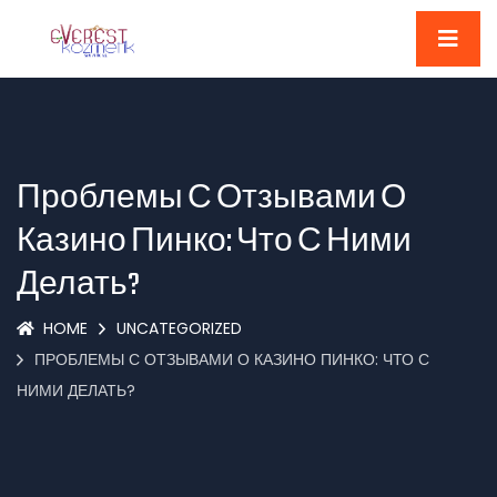
Проблемы С Отзывами О
Казино Пинко: Что С Ними
Делать?
HOME
UNCATEGORIZED
ПРОБЛЕМЫ С ОТЗЫВАМИ О КАЗИНО ПИНКО: ЧТО С
НИМИ ДЕЛАТЬ?