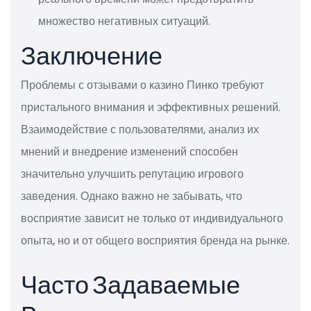
множество негативных ситуаций.
Заключение
Проблемы с отзывами о казино Пинко требуют
пристального внимания и эффективных решений.
Взаимодействие с пользователями, анализ их
мнений и внедрение изменений способен
значительно улучшить репутацию игрового
заведения. Однако важно не забывать, что
восприятие зависит не только от индивидуального
опыта, но и от общего восприятия бренда на рынке.
Часто Задаваемые