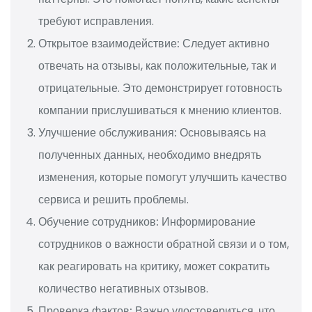
требуют исправления.
Открытое взаимодействие:
Следует активно
отвечать на отзывы, как положительные, так и
отрицательные. Это демонстрирует готовность
компании прислушиваться к мнению клиентов.
Улучшение обслуживания:
Основываясь на
полученных данных, необходимо внедрять
изменения, которые помогут улучшить качество
сервиса и решить проблемы.
Обучение сотрудников:
Информирование
сотрудников о важности обратной связи и о том,
как реагировать на критику, может сократить
количество негативных отзывов.
Проверка фактов:
Важно удостовериться, что