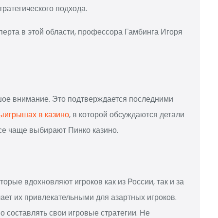
тратегического подхода.
перта в этой области, профессора Гамбинга Игоря
шое внимание. Это подтверждается последними
ыигрышах в казино
, в которой обсуждаются детали
се чаще выбирают Пинко казино.
рые вдохновляют игроков как из России, так и за
ает их привлекательными для азартных игроков.
 составлять свои игровые стратегии. Не