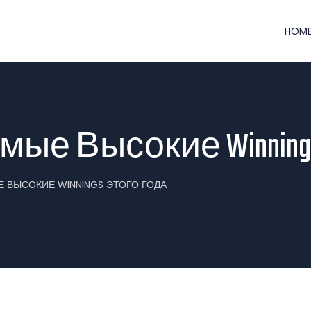
HOM
мые Высокие Winning
Е ВЫСОКИЕ WINNINGS ЭТОГО ГОДА