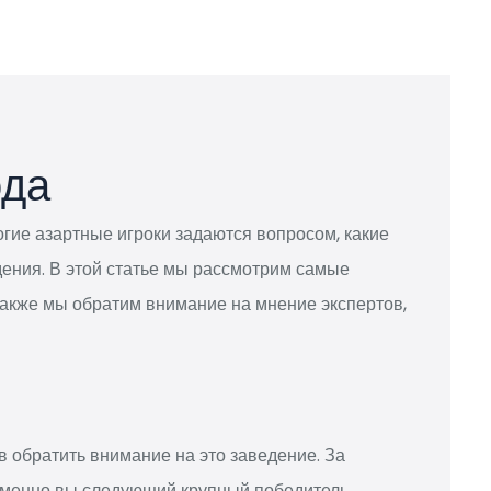
ода
гие азартные игроки задаются вопросом, какие
дения. В этой статье мы рассмотрим самые
Также мы обратим внимание на мнение экспертов,
 обратить внимание на это заведение. За
именно вы следующий крупный победитель.