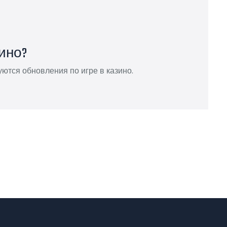
ино?
куются обновления по игре в казино.