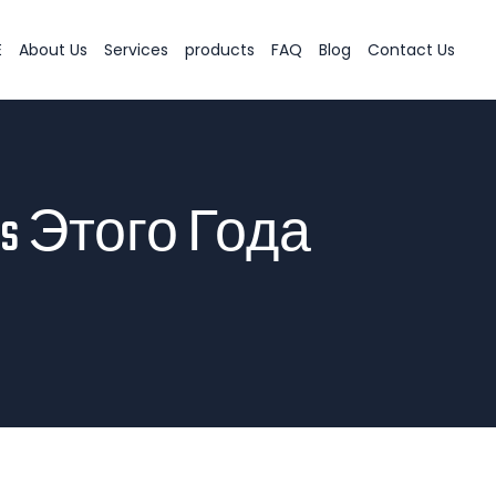
E
About Us
Services
products
FAQ
Blog
Contact Us
s Этого Года