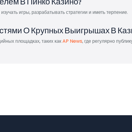
телем В Пинко Казино?
изучать игры, разрабатывать стратегии и иметь терпение.
остями О Крупных Выигрышах В Каз
дийных площадках, таких как
AP News
, где регулярно публи