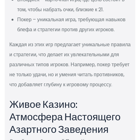
том, чтобы набрать очки, близкие к 21.
Покер – уникальная игра, требующая навыков
блефа и стратегии против других игроков.
Каждая из этих игр предлагает уникальные правила
и стратегии, что делает их увлекательными для
различных типов игроков. Например, покер требует
не только удачи, но и умения читать противников,
что добавляет глубину к игровому процессу.
Живое Казино:
Атмосфера Настоящего
Азартного Заведения