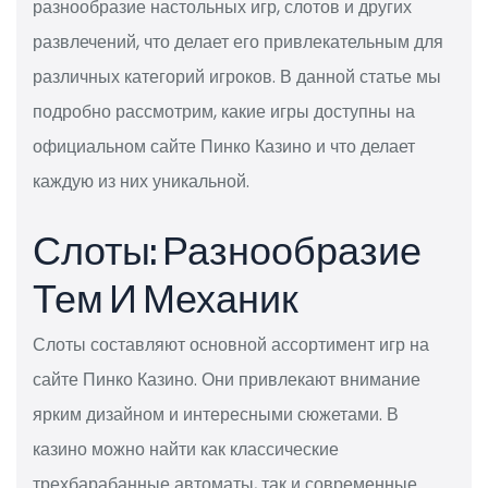
разнообразие настольных игр, слотов и других
развлечений, что делает его привлекательным для
различных категорий игроков. В данной статье мы
подробно рассмотрим, какие игры доступны на
официальном сайте Пинко Казино и что делает
каждую из них уникальной.
Слоты: Разнообразие
Тем И Механик
Слоты составляют основной ассортимент игр на
сайте Пинко Казино. Они привлекают внимание
ярким дизайном и интересными сюжетами. В
казино можно найти как классические
трехбарабанные автоматы, так и современные