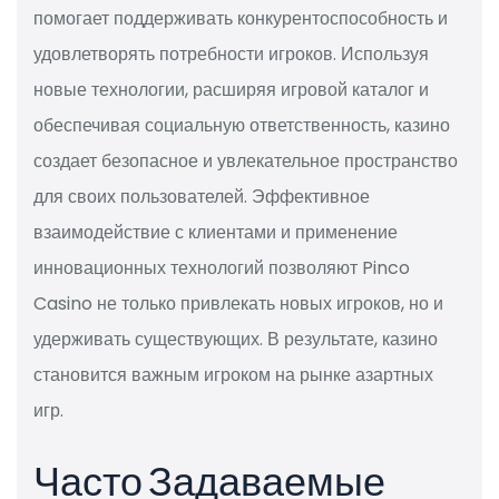
помогает поддерживать конкурентоспособность и
удовлетворять потребности игроков. Используя
новые технологии, расширяя игровой каталог и
обеспечивая социальную ответственность, казино
создает безопасное и увлекательное пространство
для своих пользователей. Эффективное
взаимодействие с клиентами и применение
инновационных технологий позволяют Pinco
Casino не только привлекать новых игроков, но и
удерживать существующих. В результате, казино
становится важным игроком на рынке азартных
игр.
Часто Задаваемые