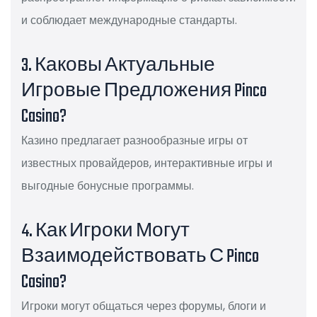
и соблюдает международные стандарты.
3. Каковы Актуальные
Игровые Предложения Pinco
Casino?
Казино предлагает разнообразные игры от
известных провайдеров, интерактивные игры и
выгодные бонусные программы.
4. Как Игроки Могут
Взаимодействовать С Pinco
Casino?
Игроки могут общаться через форумы, блоги и