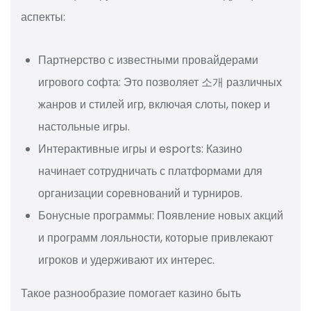
аспекты:
Партнерство с известными провайдерами
игрового софта: Это позволяет 소개 различных
жанров и стилей игр, включая слоты, покер и
настольные игры.
Интерактивные игры и esports: Казино
начинает сотрудничать с платформами для
организации соревнований и турниров.
Бонусные программы: Появление новых акций
и программ лояльности, которые привлекают
игроков и удерживают их интерес.
Такое разнообразие помогает казино быть