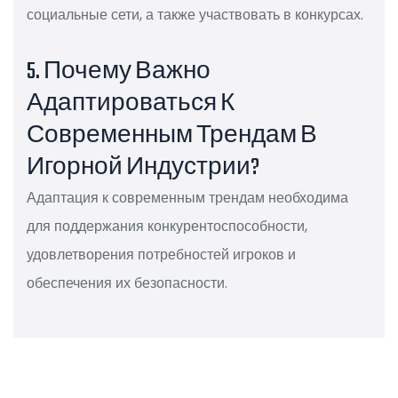
социальные сети, а также участвовать в конкурсах.
5. Почему Важно
Адаптироваться К
Современным Трендам В
Игорной Индустрии?
Адаптация к современным трендам необходима
для поддержания конкурентоспособности,
удовлетворения потребностей игроков и
обеспечения их безопасности.