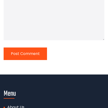
Menu
About Us