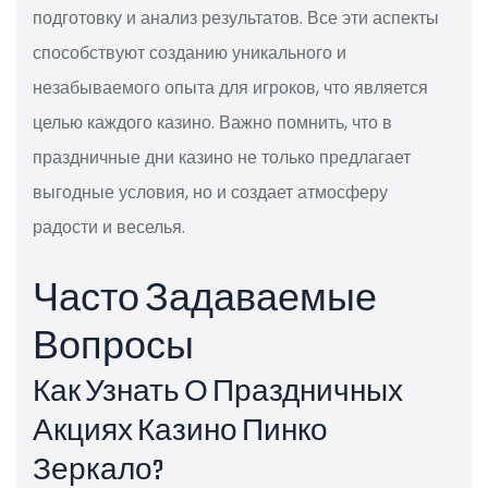
подготовку и анализ результатов. Все эти аспекты
способствуют созданию уникального и
незабываемого опыта для игроков, что является
целью каждого казино. Важно помнить, что в
праздничные дни казино не только предлагает
выгодные условия, но и создает атмосферу
радости и веселья.
Часто Задаваемые
Вопросы
Как Узнать О Праздничных
Акциях Казино Пинко
Зеркало?