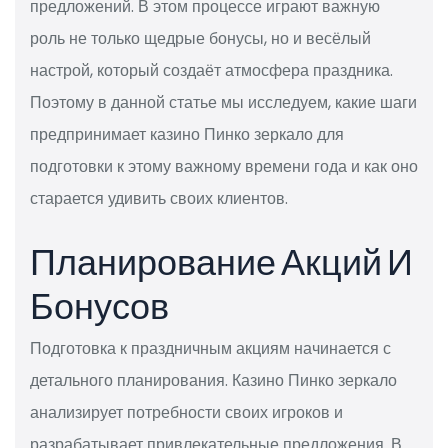
предложений. В этом процессе играют важную
роль не только щедрые бонусы, но и весёлый
настрой, который создаёт атмосфера праздника.
Поэтому в данной статье мы исследуем, какие шаги
предпринимает казино Пинко зеркало для
подготовки к этому важному времени года и как оно
старается удивить своих клиентов.
Планирование Акций И
Бонусов
Подготовка к праздничным акциям начинается с
детального планирования. Казино Пинко зеркало
анализирует потребности своих игроков и
разрабатывает привлекательные предложения. В