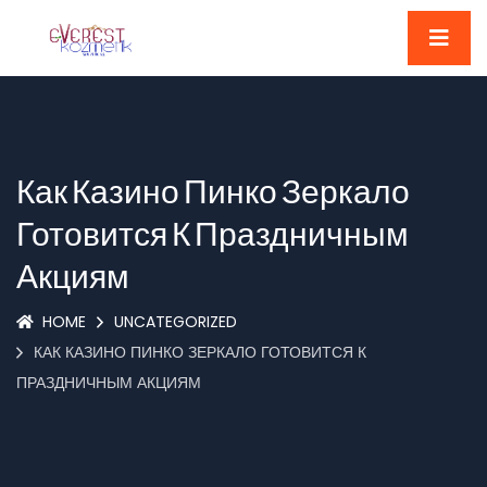
Как Казино Пинко Зеркало
Готовится К Праздничным
Акциям
HOME
UNCATEGORIZED
КАК КАЗИНО ПИНКО ЗЕРКАЛО ГОТОВИТСЯ К
ПРАЗДНИЧНЫМ АКЦИЯМ