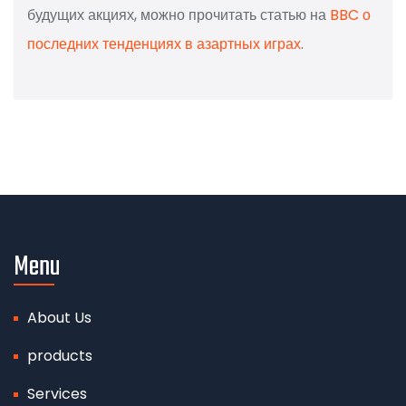
будущих акциях, можно прочитать статью на
BBC о
последних тенденциях в азартных играх
.
Menu
About Us
products
Services