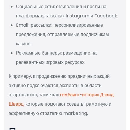
Социальные сети: объявления и посты на
платформах, таких как Instagram и Facebook.
Email-рассылки: персонализированные
предложения, отправляемые подписчикам
казино.
Рекламные баннеры: размещение на
релевантных игровых ресурсах.
К примеру, к продвижению праздничных акций
активно подключаются эксперты в области
азартных игр, такие как
гемблинг-историк Дэвид
Шварц
, которые помогают создать грамотную и
эффективную стратегию marketing.