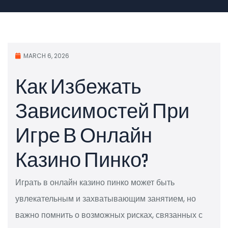
MARCH 6, 2026
Как Избежать
Зависимостей При
Игре В Онлайн
Казино Пинко?
Играть в онлайн казино пинко может быть
увлекательным и захватывающим занятием, но
важно помнить о возможных рисках, связанных с