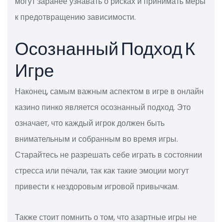
могут заранее узнавать о рисках и принимать меры
к предотвращению зависимости.
Осознанный Подход К
Игре
Наконец, самым важным аспектом в игре в онлайн
казино пинко является осознанный подход. Это
означает, что каждый игрок должен быть
внимательным и собранным во время игры.
Старайтесь не разрешать себе играть в состоянии
стресса или печали, так как такие эмоции могут
привести к нездоровым игровой привычкам.
Также стоит помнить о том, что азартные игры не