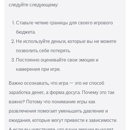
следуйте следующему:
Ставьте четкие границы для своего игрового
бюджета.
Не используйте деньги, которые вы не можете
позволить себе потерять.
Постоянно оценивайте свои эмоции и
намерения при игре.
Важно осознавать, что игра — это не способ
заработка денег, а форма досуга. Почему это так
важно? Потому что понимание игры как
развлечения помогает уменьшить давление и
ожидания, которые могут привести к зависимости.
А если вы чувствуете, что ваши эмоции выходят