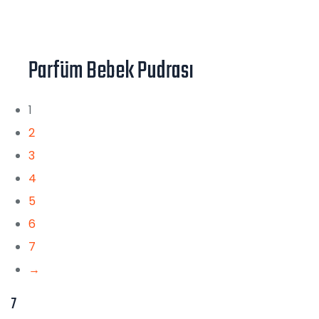
Parfüm Bebek Pudrası
1
2
3
4
5
6
7
→
7