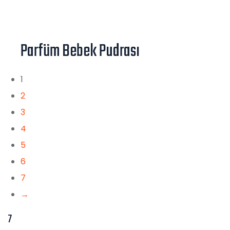
Parfüm Bebek Pudrası
1
2
3
4
5
6
7
→
7